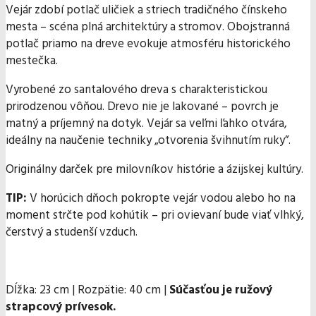
Vejár zdobí potlač uličiek a striech tradičného čínskeho
mesta – scéna plná architektúry a stromov. Obojstranná
potlač priamo na dreve evokuje atmosféru historického
mestečka.
Vyrobené zo santalového dreva s charakteristickou
prirodzenou vôňou. Drevo nie je lakované – povrch je
matný a príjemný na dotyk. Vejár sa veľmi ľahko otvára,
ideálny na naučenie techniky „otvorenia švihnutím ruky”.
Originálny darček pre milovníkov histórie a ázijskej kultúry.
TIP:
V horúcich dňoch pokropte vejár vodou alebo ho na
moment strčte pod kohútik – pri ovievaní bude viať vlhký,
čerstvý a studenší vzduch.
Dĺžka: 23 cm | Rozpätie: 40 cm |
Súčasťou je ružový
strapcový prívesok.