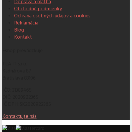
Doprava a platba
Obchodné podmienky
Ochrana osobných údajov a cookies
Reklamácia
Blog
Kontakt
Eshop prevádzkuje
TEA IT s.r.o.
Kadnárova 87
Bratislava 83106
IČO: 31389465
DIČ: 2020922365
IČ DPH: SK2020922365
Kontaktujte nás