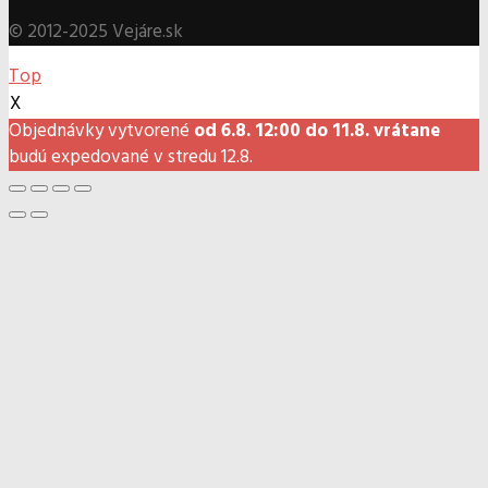
© 2012-2025 Vejáre.sk
Top
X
Objednávky vytvorené
od 6.8. 12:00 do 11.8. vrátane
budú expedované v stredu 12.8.