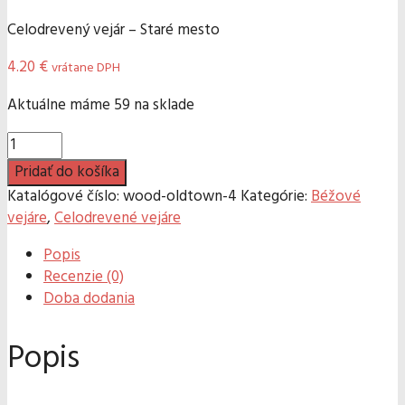
Celodrevený vejár – Staré mesto
4.20
€
vrátane DPH
59 na sklade
množstvo
Celodrevený
Pridať do košíka
vejár
Katalógové číslo:
wood-oldtown-4
Kategórie:
Béžové
-
vejáre
,
Celodrevené vejáre
Staré
mesto
Popis
Recenzie (0)
Doba dodania
Popis