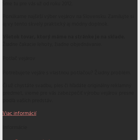
Sme tu pre vás už od roku 2012.
Ponúkame najširší výber vejárov na Slovensku. Zamilujte si
aj vy tento skvelý praktický aj módny doplnok.
Všetok tovar, ktorý máme na stránke je na sklade.
Žiadne čakacie lehoty, žiadne objednávanie.
Potlač vejárov
Potrebujete vejáre s vlastnou potlačou? Žiadny problém.
Či už chystáte svadbu, ples či hľadáte originálny reklamný
predmet, vieme pre vás zabezpečiť výrobu vejárov presne
podľa vašich predstáv.
Viac informácií
Informácie