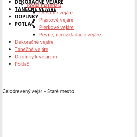
DEKORAČNÉ VEJÁRE
Podľa materiálu
TANEČNÉ VEJÁRE
Drevené vejáre
DOPLNKY
Plastové vejáre
POTLAČ
Pierkové vejáre
Pevné, nerozkladacie vejáre
Dekoračné vejáre
Tanečné vejáre
Doplnky k vejárom
Potlač
Celodrevený vejár – Staré mesto