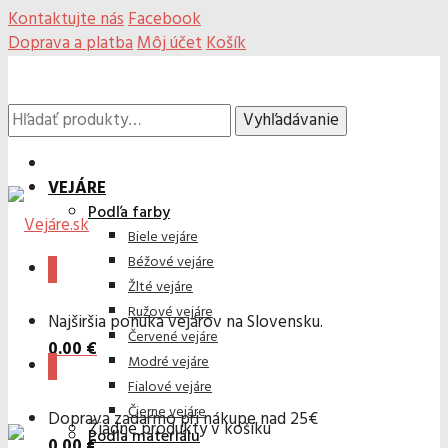
Kontaktujte nás
Facebook
Doprava a platba
Môj účet
Košík
Hľadať:
Vyhľadávanie
VEJÁRE
Podľa farby
Biele vejáre
Béžové vejáre
0
Žlté vejáre
Ružové vejáre
Najširšia ponuka vejárov na Slovensku.
Červené vejáre
0.00
€
Modré vejáre
0
Fialové vejáre
Čierne vejáre
Doprava zadarmo pri nákupe nad 25€
Žiadne produkty v košíku
Podľa materiálu
0.00
€