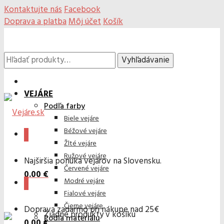
Kontaktujte nás
Facebook
Doprava a platba
Môj účet
Košík
Hľadať:
Vyhľadávanie
VEJÁRE
Podľa farby
Biele vejáre
Béžové vejáre
0
Žlté vejáre
Ružové vejáre
Najširšia ponuka vejárov na Slovensku.
Červené vejáre
0.00
€
Modré vejáre
0
Fialové vejáre
Čierne vejáre
Doprava zadarmo pri nákupe nad 25€
Žiadne produkty v košíku
Podľa materiálu
0.00
€