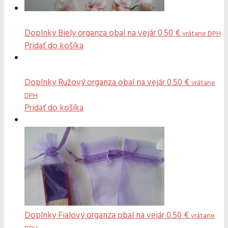
Doplnky
Biely organza obal na vejár
0.50
€
vrátane DPH
Pridať do košíka
Doplnky
Ružový organza obal na vejár
0.50
€
vrátane
DPH
Pridať do košíka
Doplnky
Fialový organza obal na vejár
0.50
€
vrátane