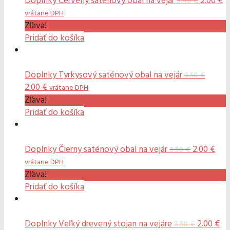
Pôvodn
A
Doplnky
Červený saténový obal na vejár
2.00
€
3.49
€
cena
c
vrátane DPH
bola:
je
Zľava!
3.49 €.
2.
Pridať do košíka
Doplnky
Tyrkysový saténový obal na vejár
3.50
€
Pôvodná
Aktuálna
2.00
€
vrátane DPH
cena
cena
Zľava!
bola:
je:
Pridať do košíka
3.50 €.
2.00 €.
Pôvodná
Akt
Doplnky
Čierny saténový obal na vejár
2.00
€
3.50
€
cena
cen
vrátane DPH
bola:
je:
Zľava!
3.50 €.
2.00
Pridať do košíka
Pôvodná
Ak
Doplnky
Veľký drevený stojan na vejáre
2.00
€
3.50
€